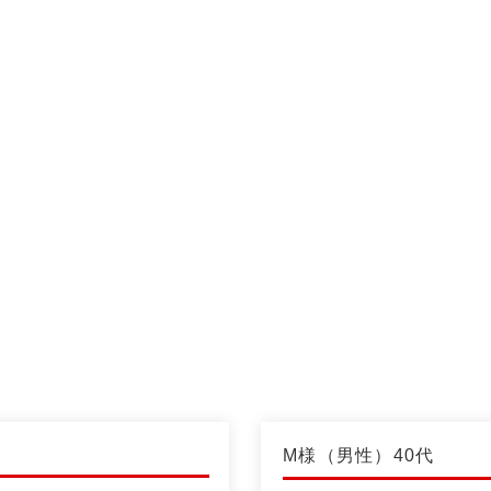
グジムなら【M's fitness】
M's fitness
ナー紹介
無料体験の流れ
プログラム＆プライス
Q & A
M様（男性）40代