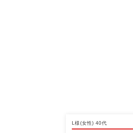
本庄・深谷のパーソナルトレーニン
ホーム
当ジムについて
トレー
当店の実績 ④
L様(女性) 40代