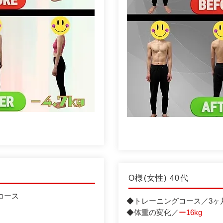
O様(女性) 40代
コース
◆トレーニングコース／3ヶ
◆体重の変化／
ー16kg