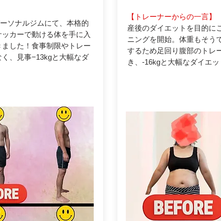
【トレーナーからの一言】
パーソナルジムにて、本格的
産後のダイエットを目的に
サッカーで動ける体を手に入
ニングを開始。体重もそう
きました！食事制限やトレー
するため足回り腹部のトレ
く、見事−13kgと大幅なダ
き、-16kgと大幅なダイエ