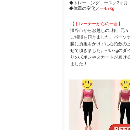
◆トレーニングコース／3ヶ月
◆体重の変化／
ー4.7kg
【トレーナーからの一言】
深谷市からお越しのL様。元
ご相談を頂きました。パーソ
臓に負担をかけずに心拍数の
せて頂きました。−4.7kgの
りのズボンやスカートが履け
ました！