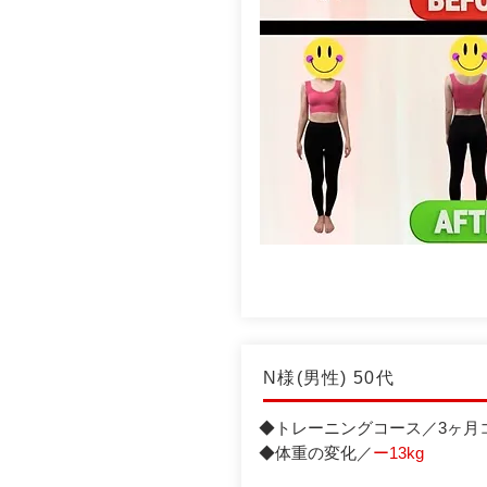
N様(男性) 50代
◆トレーニングコース／3ヶ月
◆体重の変化／
ー13kg