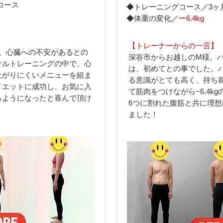
コース
◆トレーニングコース／3ヶ
◆体重の変化／
ー6.4kg
【トレーナーからの一言】
々、心臓への不安があるとの
深谷市からお越しのM様。
ナルトレーニングの中で、心
は、初めてとの事でした。
上がりにくいメニューを組ま
る意識がとても高く、持ち
ダイエットに成功し、お気に入
て筋肉をつけながら−6.4k
るようになったと喜んで頂け
6つに割れた腹筋と共に理
ました！